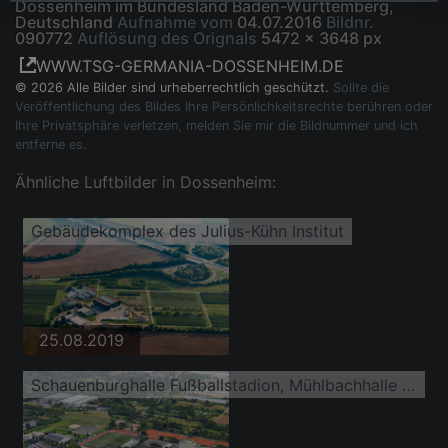
Dossenheim im Bundesland Baden-Württemberg,
Deutschland
Aufnahme vom
04.07.2016
Bildnr.
090772
Auflösung des Orignals
5472 x 3648 px
WWW.TSG-GERMANIA-DOSSENHEIM.DE
© 2026 Alle Bilder sind urheberrechtlich geschützt.
Sollte die
Veröffentlichung des Bildes Ihre Persönlichkeitsrechte berühren oder
Ihre Privatsphäre verletzen, melden Sie mir die Bildnummer und ich
entferne es.
Ähnliche Luftbilder in Dossenheim:
Gebäudekomplex des Julius-Kühn Institut
25.08.2019
Schauenburghalle Fußballstadion, Mühlbachhalle und Beachvolleyballfelder