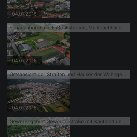
04.07.2016
Schauenburghalle Fußballstadion, Mühlbachhalle und Beachvolleyballfelder
04.07.2016
Ortsansicht der Straßen und Häuser der Wohngebiete
04.07.2016
Gewerbegebiet Gewerberstraße mit Kaufland und DEICHMANN