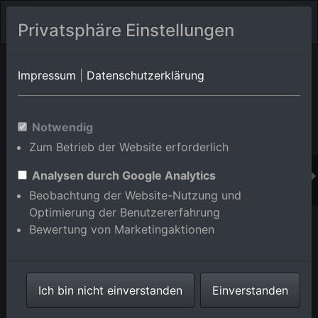
Privatsphäre Einstellungen
Orts-Album von Dossenheim
in Baden-
Impressum
|
Datenschutzerklärung
Württemberg,Deutschland
Im Shop bestellen
Notwendig
Zum Betrieb der Website erforderlich
Analysen durch Google Analytics
Beobachtung der Website-Nutzung und
Optimierung der Benutzererfahrung
Bewertung von Marketingaktionen
Ich bin nicht einverstanden
Einverstanden
Tennishalle und -Plätze des TSG Germania 1889 in