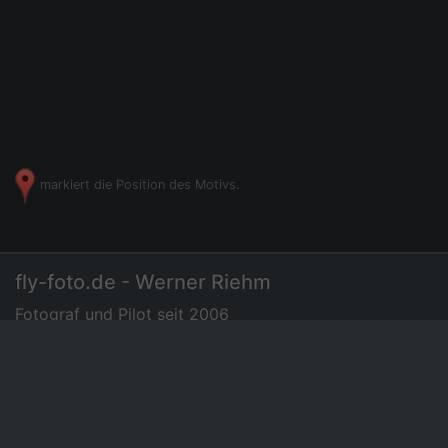
markiert die Position des Motivs.
fly-foto.de - Werner Riehm
Fotograf und Pilot seit 2006
07275 - 72 94 35
|
Luftbilder
Preisliste