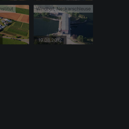
nstitut
Windhof, Neckarschleuse
19.08.2012