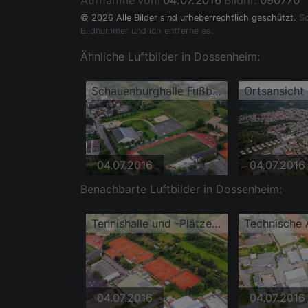
Aufnahme vom
04.07.2016
Bildnr.
090770
© 2026 Alle Bilder sind urheberrechtlich geschützt.
So
Bildnummer und ich entferne es.
Ähnliche Luftbilder in Dossenheim:
Schauenburghalle Fußballstadion, Mühlbachhalle und Beachvolleyballfelder
04.07.2016
04.07.2016
Benachbarte Luftbilder in Dossenheim:
Tennishalle und -Plätze des TSG Germania 1889
04.07.2016
04.07.2016