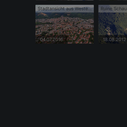
Stadtansicht aus Westen am Odenwaldrand mit ehem. Steinbruch Vatter und Steinbruch Leferenz Dossenheim
04.07.2016
18.08.2012