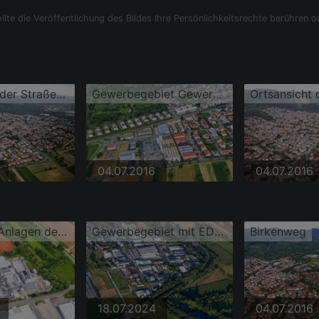
llte die Veröffentlichung des Bildes Ihre Persönlichkeitsrechte berühren o
Ortsansicht der Straßen und Häuser der Wohngebiete
Gewerbegebiet Gewerberstraße mit Kaufland und DEICHMANN
04.07.2016
04.07.2016
Technische Anlagen der Chemiefabrik Evonik
Gewerbegebiet mit EDEKA Foodservice Dossenheim
Birkenweg
18.07.2024
04.07.2016