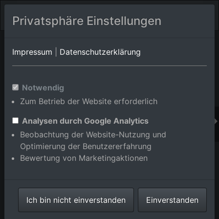
Privatsphäre Einstellungen
Orts-Album von Dossenheim
in Baden-
Impressum
|
Datenschutzerklärung
Württemberg,Deutschland
Im Shop bestellen
Notwendig
Zum Betrieb der Website erforderlich
Analysen durch Google Analytics
Beobachtung der Website-Nutzung und
Optimierung der Benutzererfahrung
Bewertung von Marketingaktionen
Ich bin nicht einverstanden
Einverstanden
Käthe-Kollwitz-Straße in Dossenheim im Bundesland