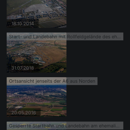
18.10.2014
Start- und Landebahn mit Rollfeldgelände des ehemaligen amerikanischen Hubschrauberflugplatz der Flugplatz Coleman
31.07.2018
Ortsansicht jenseits der A6 aus Norden
20.05.2016
Gesperrte Startbahn und Landebahn am ehemaligen Flugplatz Coleman der US Air force