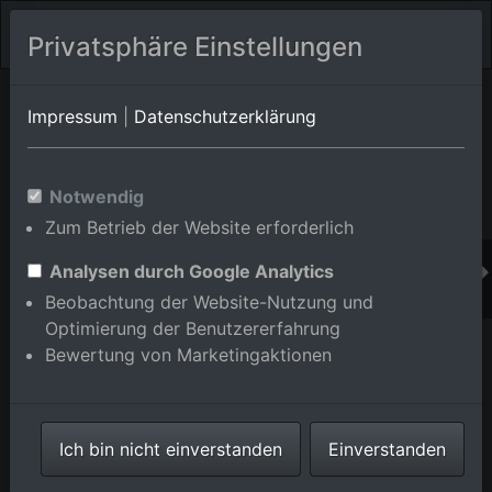
Privatsphäre Einstellungen
Orts-Album von Mannheim/Sandhofen
in Baden-
Impressum
|
Datenschutzerklärung
Württemberg,Deutschland
Im Shop bestellen
Notwendig
Zum Betrieb der Website erforderlich
Analysen durch Google Analytics
Beobachtung der Website-Nutzung und
Optimierung der Benutzererfahrung
Bewertung von Marketingaktionen
Ich bin nicht einverstanden
Einverstanden
Scharhof, IKEA im Ortsteil Sandhofen in Mannheim im