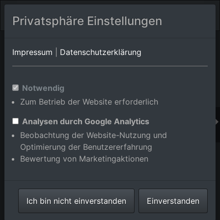
Privatsphäre Einstellungen
Orts-Album von Mannheim/Sandhofen
in Baden-
Impressum
|
Datenschutzerklärung
Württemberg,Deutschland
Im Shop bestellen
Notwendig
Zum Betrieb der Website erforderlich
Analysen durch Google Analytics
Beobachtung der Website-Nutzung und
Optimierung der Benutzererfahrung
Bewertung von Marketingaktionen
Ich bin nicht einverstanden
Einverstanden
Ortsansicht jenseits der A6 aus Norden im Ortsteil