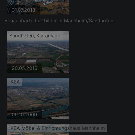
31.07.2018
Benachbarte Luftbilder in Mannheim/Sandhofen:
Sandhofen, Kläranlage
20.05.2016
IKEA
09.10.2009
IKEA Möbel & Einrichtungshaus Mannheim