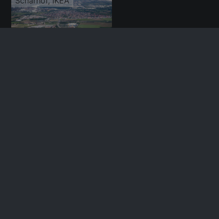
Scharhof, IKEA
20.05.2016
Gesperrte Startbahn und Landebahn am ehemaligen Flugplatz Coleman der US Air force
09.05.2016