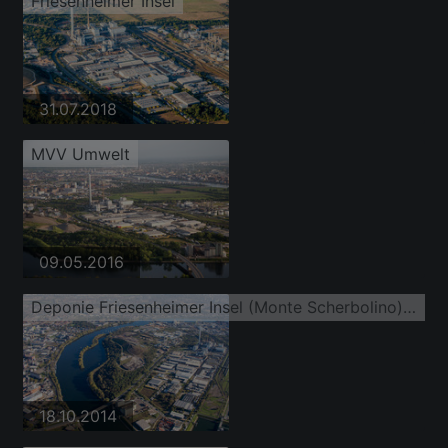
Friesenheimer Insel
31.07.2018
MVV Umwelt
09.05.2016
Deponie Friesenheimer Insel (Monte Scherbolino), Carl Stahl Süd GmbH
18.10.2014