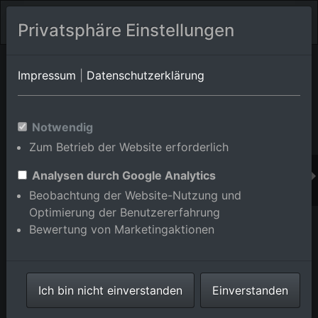
Privatsphäre Einstellungen
Orts-Album von Mannheim/Neckarstadt-West
in Baden-
Impressum
|
Datenschutzerklärung
Württemberg,Deutschland
Im Shop bestellen
Notwendig
Zum Betrieb der Website erforderlich
Analysen durch Google Analytics
Beobachtung der Website-Nutzung und
Optimierung der Benutzererfahrung
Bewertung von Marketingaktionen
Ich bin nicht einverstanden
Einverstanden
BASF Friesenheim im Ortsteil Neckarstadt-West in