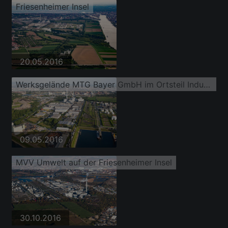
Friesenheimer Insel
20.05.2016
Werksgelände MTG Bayer GmbH im Ortsteil Industriehafen
09.05.2016
MVV Umwelt auf der Friesenheimer Insel
30.10.2016