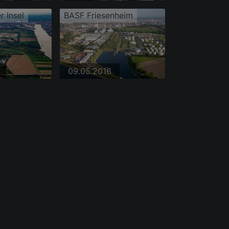
r Insel
BASF Friesenheim
09.05.2016