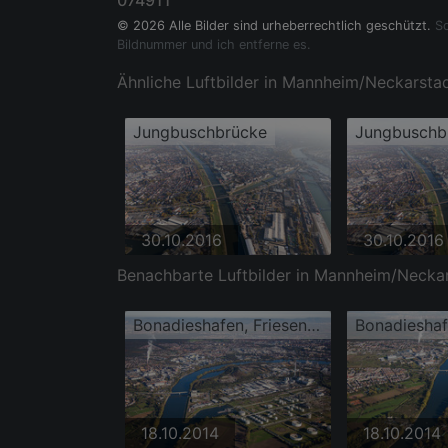
074911
© 2026 Alle Bilder sind urheberrechtlich geschützt.
So
Bildnummer und ich entferne es.
Ähnliche Luftbilder in Mannheim/Neckarsta
Jungbuschbrücke
Jungbuschb
30.10.2016
30.10.2016
Benachbarte Luftbilder in Mannheim/Necka
Bonadieshafen, Friesenheimer Insel
18.10.2014
18.10.2014