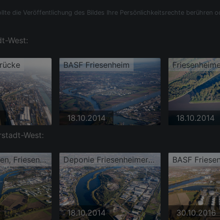
llte die Veröffentlichung des Bildes Ihre Persönlichkeitsrechte berühren o
dt-West:
rücke
BASF Friesenheim
Friesenheime
18.10.2014
18.10.2014
rstadt-West:
Bonadieshafen, Friesenheimer Insel
Deponie Friesenheimer Insel (Monte Scherbolino), Carl Stahl Süd GmbH
BASF Friese
18.10.2014
30.10.2016