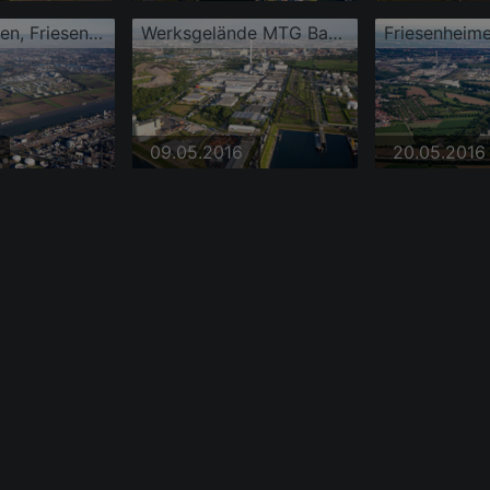
Bonadieshafen, Friesenheimer Insel
Werksgelände MTG Bayer GmbH im Ortsteil Industriehafen
Friesenheime
09.05.2016
20.05.2016