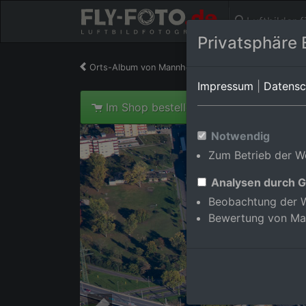
Luftbilder 
Privatsphäre 
Orts-Album von Mannheim/Neckarstadt-West
in
Impressum
|
Datensc
Im Shop bestellen
Notwendig
Zum Betrieb der We
Analysen durch G
Beobachtung der W
Bewertung von Ma