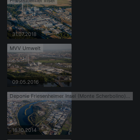
Friesenheimer Insel
31.07.2018
MVV Umwelt
09.05.2016
Deponie Friesenheimer Insel (Monte Scherbolino), Carl Stahl Süd GmbH
18.10.2014