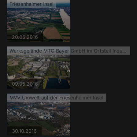
Friesenheimer Insel
20.05.2016
Werksgelände MTG Bayer GmbH im Ortsteil Industriehafen
09.05.2016
MVV Umwelt auf der Friesenheimer Insel
30.10.2016