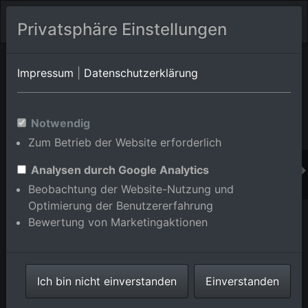
Privatsphäre Einstellungen
Orts-Album von Mannheim/Neckarstadt-West
in Baden-
Impressum
|
Datenschutzerklärung
Württemberg,Deutschland
Im Shop bestellen
Notwendig
Zum Betrieb der Website erforderlich
Analysen durch Google Analytics
Beobachtung der Website-Nutzung und
Optimierung der Benutzererfahrung
Bewertung von Marketingaktionen
Ich bin nicht einverstanden
Einverstanden
BASF Friesenheim im Ortsteil Neckarstadt-West in