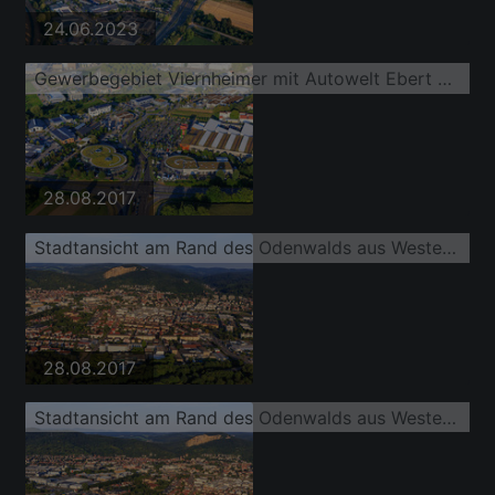
24.06.2023
Gewerbegebiet Viernheimer mit Autowelt Ebert Weinheim und Auto Knapp GmbH - FordStore | AUTO KNAPP - Weinheim am Globus Baumarkt Weinheim
28.08.2017
Stadtansicht am Rand des Odenwalds aus Westen mit Wormser Straße und Hans-Freudenberg-Schule
28.08.2017
Stadtansicht am Rand des Odenwalds aus Westen mit Wormser Straße und Hans-Freudenberg-Schule