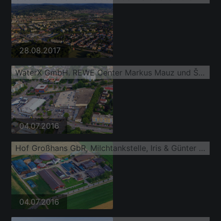
28.08.2017
WaterX GmbH. REWE Center Markus Mauz und ŠKODA Autohaus Weinheim - Autowelt Ebert
04.07.2016
Hof Großhans GbR, Milchtankstelle, Iris & Günter Großhans
04.07.2016