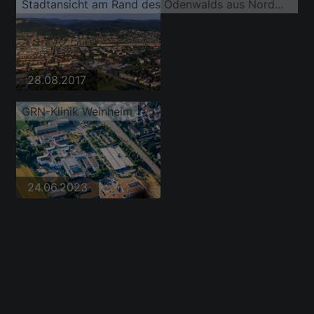
Stadtansicht am Rand des Odenwalds aus Nordwesten mit Mannheime Straße , REWE Center Markus Mauz und Mercedes-Benz Service Weinheim, ŠKODA Autohaus Weinheim - Autowelt Ebert
28.08.2017
GRN-Klinik Weinheim
24.06.2023