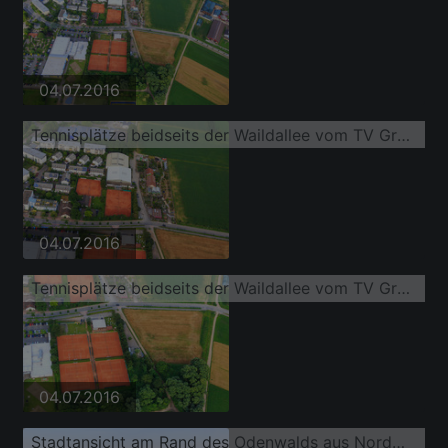
04.07.2016
Tennisplätze beidseits der Waildallee vom TV Grün-Weiss Weinheim 1970 e.V. bzw. Tennisclub Lützelsachsen sowie Tennishalle Lehr
04.07.2016
Tennisplätze beidseits der Waildallee vom TV Grün-Weiss Weinheim 1970 e.V. bzw. Tennisclub Lützelsachsen sowie Tennishalle Lehr
04.07.2016
Stadtansicht am Rand des Odenwalds aus Nordwesten mit Mannheime Straße und REWE Center Markus Mauz