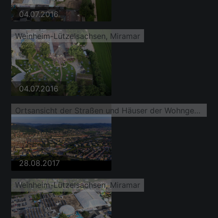
04.07.2016
Weinheim-Lützelsachsen, Miramar
04.07.2016
Ortsansicht der Straßen und Häuser der Wohngebiete
28.08.2017
Weinheim-Lützelsachsen, Miramar