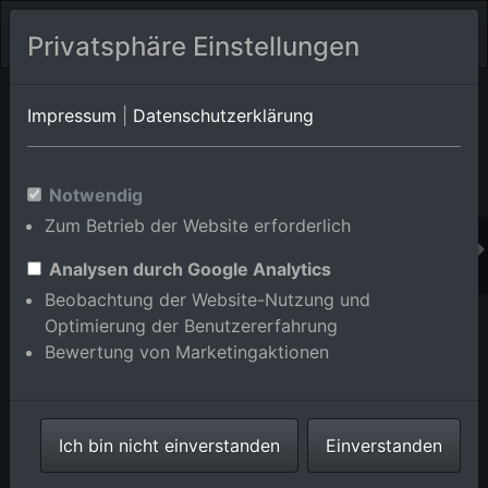
Privatsphäre Einstellungen
Orts-Album von Weinheim
in Baden-Württemberg,Deutschland
Impressum
|
Datenschutzerklärung
Im Shop bestellen
Notwendig
Zum Betrieb der Website erforderlich
Analysen durch Google Analytics
Beobachtung der Website-Nutzung und
Optimierung der Benutzererfahrung
Bewertung von Marketingaktionen
Ich bin nicht einverstanden
Einverstanden
Tennisplätze beidseits der Waildallee vom TV Grün-
Weiss Weinheim 1970 e.V. bzw. Tennisclub