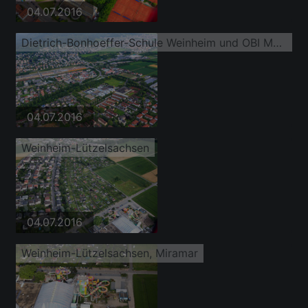
04.07.2016
Dietrich-Bonhoeffer-Schule Weinheim und OBI Markt Weinheim
04.07.2016
Weinheim-Lützelsachsen
04.07.2016
Weinheim-Lützelsachsen, Miramar