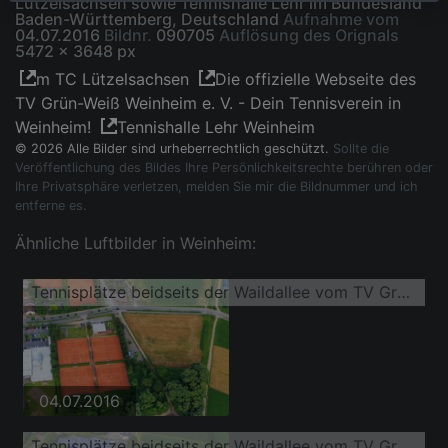
Lützelsachsen sowie Tennishalle Lehr im Bundesland
Baden-Württemberg, Deutschland
Aufnahme vom
04.07.2016
Bildnr.
090705
Auflösung des Orignals
5472 x 3648 px
m TC Lützelsachsen
Die offizielle Webseite des
TV Grün-Weiß Weinheim e. V. - Dein Tennisverein in
Weinheim!
Tennishalle Lehr Weinheim
© 2026 Alle Bilder sind urheberrechtlich geschützt.
Sollte die
Veröffentlichung des Bildes Ihre Persönlichkeitsrechte berühren oder
Ihre Privatsphäre verletzen, melden Sie mir die Bildnummer und ich
entferne es.
Ähnliche Luftbilder in Weinheim:
Tennisplätze beidseits der Waildallee vom TV Grün-Weiss Weinheim 1970 e.V. bzw. Tennisclub Lützelsachsen sowie Tennishalle Lehr
04.07.2016
Tennisplätze beidseits der Waildallee vom TV Grün-Weiss Weinheim 1970 e.V. bzw. Tennisclub Lützelsachsen sowie Tennishalle Lehr