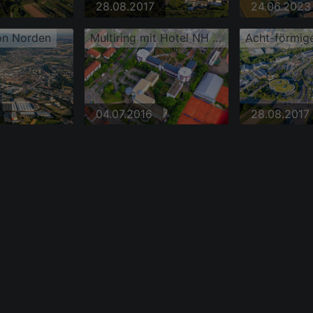
28.08.2017
24.06.2023
on Norden
Multiring mit Hotel NH Weinheim, Diakonisches Werk
3
04.07.2016
28.08.2017