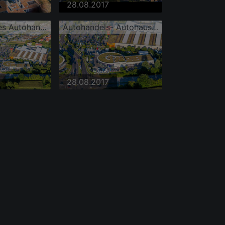
28.08.2017
Acht-förmiges Autohandels- Gebäude mit begrüntem Dach des Autohauses Autohaus Ebert GmbH & Co. KG und Auto Knapp GmbH und Globus Baumarkt Weinheim
Autohandels- Autohauses Auto Knapp GmbH
28.08.2017