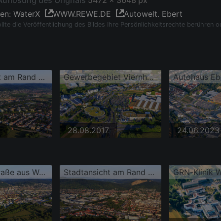
Auflösung des Orignals
5472 x 3648 px
gen: WaterX
WWW.REWE.DE
Autowelt. Ebert
llte die Veröffentlichung des Bildes Ihre Persönlichkeitsrechte berühren o
Stadtansicht am Rand des Odenwalds aus Nordwesten mit Mannheime Straße und REWE Center Markus Mauz
Gewerbegebiet Viernheimer mit Autowelt Ebert Weinheim und Auto Knapp GmbH - FordStore | AUTO KNAPP - Weinheim am Globus Baumarkt Weinheim
28.08.2017
24.06.2023
Wormser Straße aus Westen mit Hans-Freudenberg-Schule
Stadtansicht am Rand des Odenwalds aus Westen mit Wormser Straße und Hans-Freudenberg-Schule
GRN-Klinik 