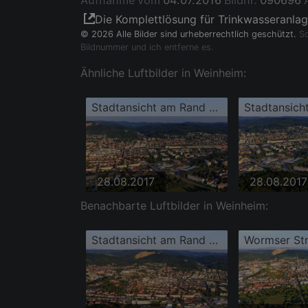
Aufnahme vom
04.07.2016
Bildnr.
090696
Die Komplettlösung für Trinkwasseranla
© 2026 Alle Bilder sind urheberrechtlich geschützt.
So
Bildnummer und ich entferne es.
Ähnliche Luftbilder in Weinheim:
Stadtansicht am Rand des Odenwalds aus Nordwesten mit Mannheime Straße , REWE Center Markus Mauz und Mercedes-Benz Service Weinheim, ŠKODA Autohaus Weinheim - Autowelt Ebert
28.08.2017
28.08.2017
Benachbarte Luftbilder in Weinheim:
Stadtansicht am Rand des Odenwalds aus Westen mit Wormser Straße und Hans-Freudenberg-Schule