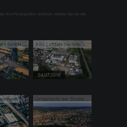
der Ihre Privatsphäre verletzen, melden Sie mir die
Autohaus Ebert GmbH & Co. KG und Globus Baumarkt Weinheim
ASG Luftfahrttechnik und Sensorik GmbH
04.07.2016
Weinheim
Ortsansicht der Straßen und Häuser der Wohngebiete