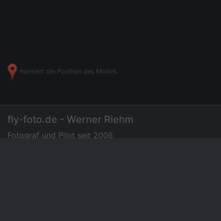
markiert die Position des Motivs.
fly-foto.de - Werner Riehm
Fotograf und Pilot seit 2006
07275 - 72 94 35
|
Luftbilder
Preisliste
News