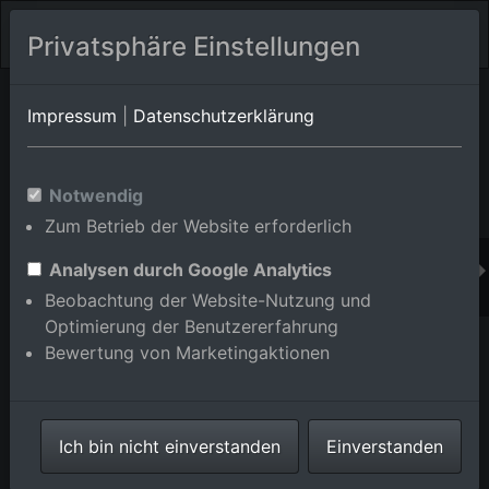
Privatsphäre Einstellungen
Orts-Album von Weinheim/Lützelsachsen
in Baden-
Impressum
|
Datenschutzerklärung
Württemberg,Deutschland
Im Shop bestellen
Notwendig
Zum Betrieb der Website erforderlich
Analysen durch Google Analytics
Beobachtung der Website-Nutzung und
Optimierung der Benutzererfahrung
Bewertung von Marketingaktionen
Ich bin nicht einverstanden
Einverstanden
Weinheim-Lützelsachsen, Miramar im Bundesland