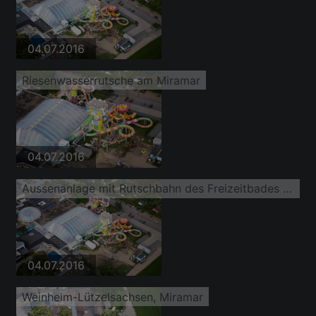
04.07.2016
Riesenwasserrutsche am Miramar
04.07.2016
Aussenanlage mit Rutschbahn des Freizeitbades MIRAMAR Erlebnisbad
04.07.2016
Weinheim-Lützelsachsen, Miramar