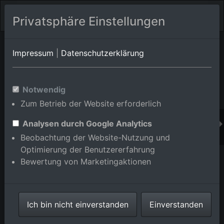
Privatsphäre Einstellungen
Orts-Album von Weinheim/Lützelsachsen
in Baden-
Impressum
|
Datenschutzerklärung
Württemberg,Deutschland
Im Shop bestellen
Notwendig
Zum Betrieb der Website erforderlich
Analysen durch Google Analytics
Beobachtung der Website-Nutzung und
Optimierung der Benutzererfahrung
Bewertung von Marketingaktionen
Ich bin nicht einverstanden
Einverstanden
Weinheim-Lützelsachsen, im Bundesland Baden-