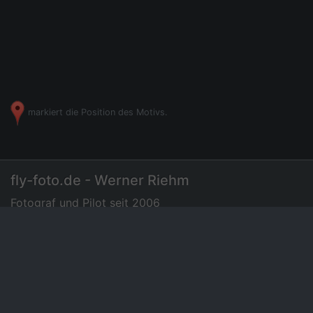
markiert die Position des Motivs.
fly-foto.de - Werner Riehm
Fotograf und Pilot seit 2006
07275 - 72 94 35
|
Luftbilder
Preisliste