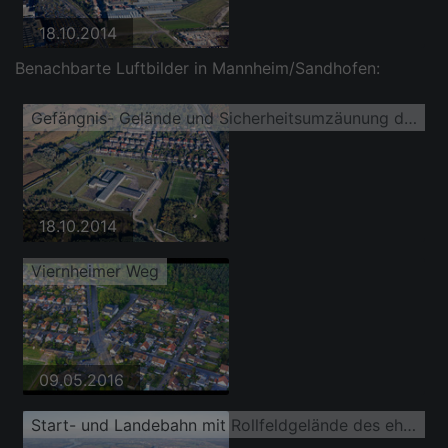
18.10.2014
Benachbarte Luftbilder in Mannheim/Sandhofen:
Gefängnis- Gelände und Sicherheitsumzäunung des ehemaligen US-Militärgefängnis Coleman Stockade
18.10.2014
Viernheimer Weg
09.05.2016
Start- und Landebahn mit Rollfeldgelände des ehemaligen amerikanischen Hubschrauberflugplatz der Flugplatz Coleman