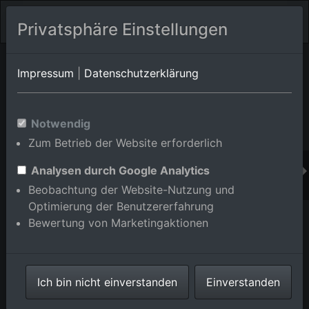
Privatsphäre Einstellungen
Orts-Album von Mannheim/Sandhofen
in Baden-
Impressum
|
Datenschutzerklärung
Württemberg,Deutschland
Im Shop bestellen
Notwendig
Zum Betrieb der Website erforderlich
Analysen durch Google Analytics
Beobachtung der Website-Nutzung und
Optimierung der Benutzererfahrung
Bewertung von Marketingaktionen
Ich bin nicht einverstanden
Einverstanden
Von Buschreihen begrenzte, rechteckige Felder am