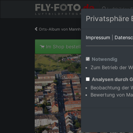
Luftbilder 
Privatsphäre 
Orts-Album von Mannheim/Sandhofen
in Baden
Impressum
|
Datensc
Im Shop bestellen
Notwendig
Zum Betrieb der We
Analysen durch G
Beobachtung der W
Bewertung von Ma