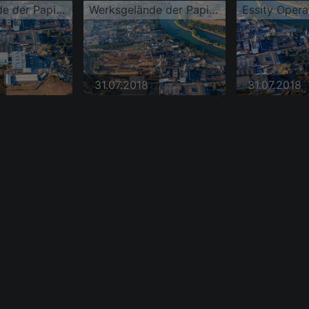
Werksgelände der Papierfabrik Essity Mannheim (ZeWa)
Werksgelände der Papierfabrik Essity Mannheim (ZeWa)
31.07.2018
31.07.2018