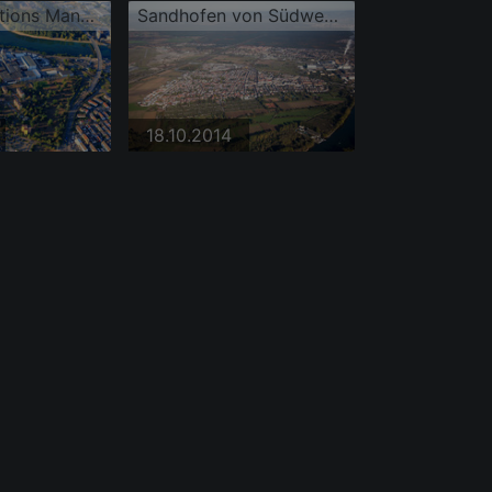
Essity Operations Mannheim GmbH
Sandhofen von Südwesten
18.10.2014