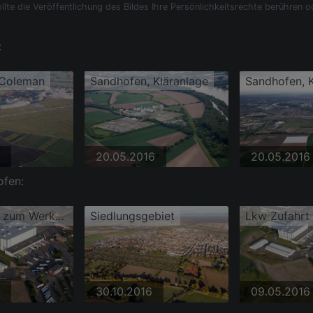
llte die Veröffentlichung des Bildes Ihre Persönlichkeitsrechte berühren o
:
 Coleman
Sandhofen, Kläranlage
Sandhofen, K
20.05.2016
20.05.2016
ofen:
Lkw Zufahrt zum Werksgelände SCA HYGIENE PRODUCTS GmbH am Altrhein im Ortsteil Waldhof
Siedlungsgebiet
30.10.2016
09.05.2016