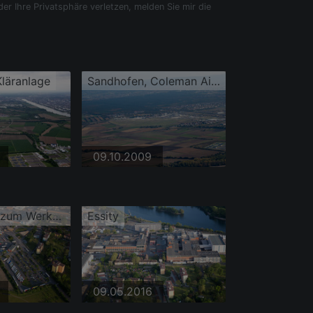
der Ihre Privatsphäre verletzen, melden Sie mir die
läranlage
Sandhofen, Coleman Airfield
09.10.2009
Lkw Zufahrt zum Werksgelände SCA HYGIENE PRODUCTS GmbH am Altrhein im Ortsteil Waldhof
Essity
09.05.2016