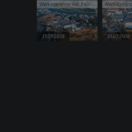
Werksgelände der Papierfabrik Essity Mannheim (ZeWa)
31.07.2018
31.07.2018