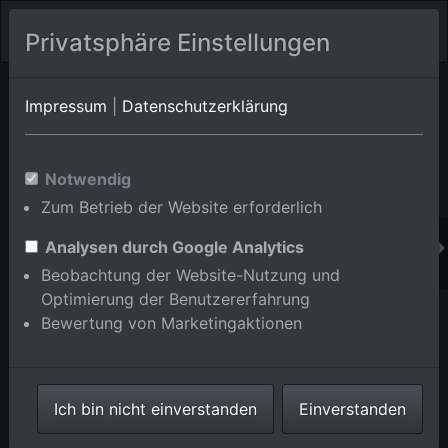
Privatsphäre Einstellungen
Orts-Album von Lautenbach
in Baden-
Impressum
|
Datenschutzerklärung
Württemberg,Deutschland
Im Shop bestellen
Notwendig
Zum Betrieb der Website erforderlich
Analysen durch Google Analytics
Beobachtung der Website-Nutzung und
Optimierung der Benutzererfahrung
Bewertung von Marketingaktionen
Ich bin nicht einverstanden
Einverstanden
Schwarzwaldhof an der Rüstenbachstr in Lautenbach