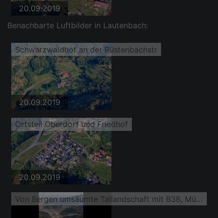
20.09.2019
Benachbarte Luftbilder in Lautenbach:
Schwarzwaldhof an der Rüstenbachstr
20.09.2019
Ortsteil Oberdorf und Friedhof
20.09.2019
Von Bergen umsäumte Tallandschaft mit B38, Mühlgraben und Renchtalbahn