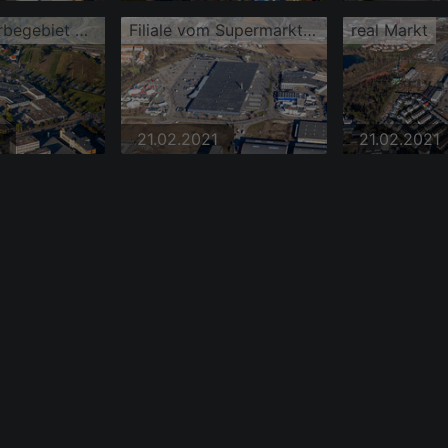
Brühl, Gewerbegebiet Schütte-Lanz-Park
Filiale vom Supermarkt real
real Markt
21.02.2021
21.02.2021