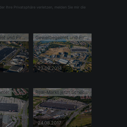
der Ihre Privatsphäre verletzen, melden Sie mir die
Gewerbegebiet und Firmenansiedlung Schütte-Lanz-Park im Ortsteil Rheinau
Gewerbegebiet und Firmenansiedlung Schütte-Lanz-Park im Ortsteil Rheinau
23.09.2014
enter
Real-Markt jetzt Scheck-in Center
24.08.2017