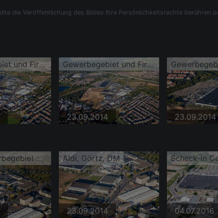
llte die Veröffentlichung des Bildes Ihre Persönlichkeitsrechte berühren o
Gewerbegebiet und Firmenansiedlung Schütte-Lanz-Park im Ortsteil Rheinau
Gewerbegebiet und Firmenansiedlung Schütte-Lanz-Park im Ortsteil Rheinau
23.09.2014
23.09.2014
Brühl, Gewerbegebiet Schütte-Lanz-Park
Aldi, Görtz, DM
Scheck-in C
23.09.2014
04.07.2016