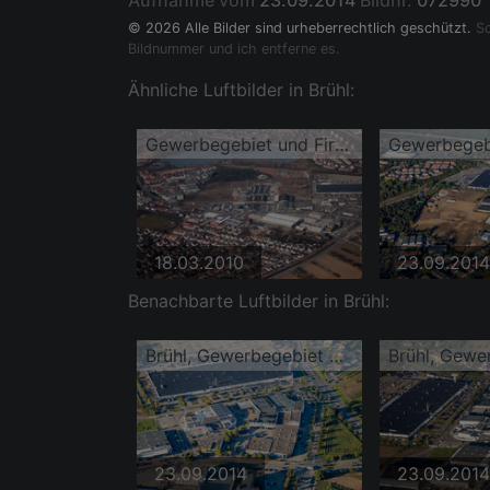
Aufnahme vom
23.09.2014
Bildnr.
072990
© 2026 Alle Bilder sind urheberrechtlich geschützt.
So
Bildnummer und ich entferne es.
Ähnliche Luftbilder in Brühl:
Gewerbegebiet und Firmenansiedlung Schütte-Lanz-Park im Ortsteil Rheinau
18.03.2010
23.09.2014
Benachbarte Luftbilder in Brühl:
Brühl, Gewerbegebiet Schütte-Lanz-Park
23.09.2014
23.09.2014