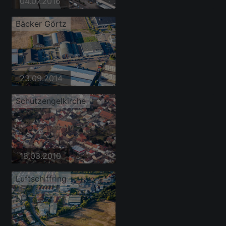
04.07.2016
Bäcker Görtz
23.09.2014
Schutzengelkirche
18.03.2010
Luftschiffring