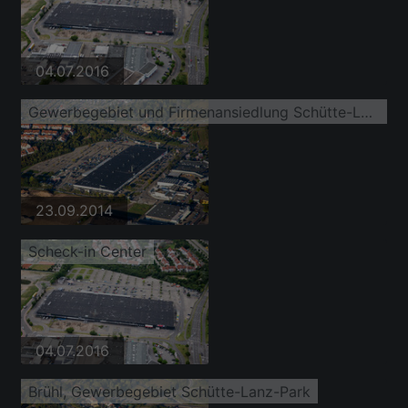
04.07.2016
Gewerbegebiet und Firmenansiedlung Schütte-Lanz-Park im Ortsteil Rheinau
23.09.2014
Scheck-in Center
04.07.2016
Brühl, Gewerbegebiet Schütte-Lanz-Park