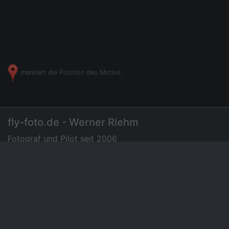
markiert die Position des Motivs.
fly-foto.de - Werner Riehm
Fotograf und Pilot seit 2006
07275 - 72 94 35
|
Luftbilder
Preisliste
News