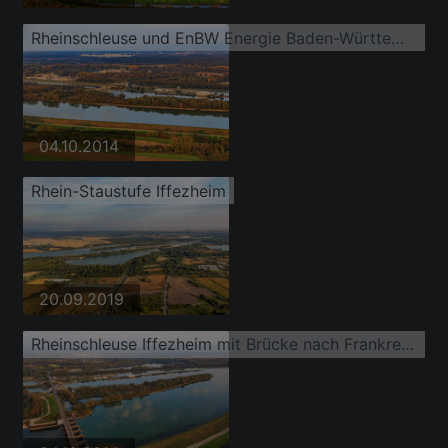
Rheinschleuse und EnBW Energie Baden-Württemberg AG, Rheinkraftwerk Iffezheim
04.10.2014
Rhein-Staustufe Iffezheim
20.09.2019
Rheinschleuse Iffezheim mit Brücke nach Frankreich