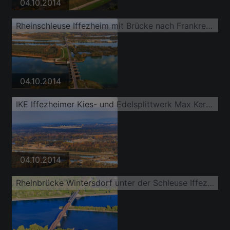
04.10.2014
Rheinschleuse Iffezheim mit Brücke nach Frankreich
04.10.2014
IKE Iffezheimer Kies- und Edelsplittwerk Max Kern GmbH & Co. KG an der Kiesgrube am Rhein
04.10.2014
Rheinbrücke Wintersdorf unter der Schleuse Iffezheim