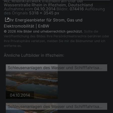
AG, Rheinkraftwerk Iffezheim am Ufer der
Wasserstraße Rhein in Iffezheim, Deutschland
Aufnahme vom
04.10.2014
Bildnr.
074416
Auflösung
des Orignals
5318 x 3545 px
Ihr Energieanbieter für Strom, Gas und
Elektromobilität | EnBW
© 2026 Alle Bilder sind urheberrechtlich geschützt.
Sollte die
Veröffentlichung des Bildes Ihre Persönlichkeitsrechte berühren oder
Ihre Privatsphäre verletzen, melden Sie mir die Bildnummer und ich
entferne es.
Ähnliche Luftbilder in Iffezheim:
Schleusenanlagen des Wasser und Schifffahrtsamt Freiburg und der EnBW Energie Baden-Württemberg AG, Rheinkraftwerk Iffezheim am Ufer der Wasserstraße Rhein
04.10.2014
Schleusenanlagen des Wasser und Schifffahrtsamt Freiburg und der EnBW Energie Baden-Württemberg AG, Rheinkraftwerk Iffezheim am Ufer der Wasserstraße Rhein