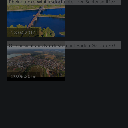
Rheinbrücke Wintersdorf unter der Schleuse Iffezheim
23.04.2017
Ortsansicht aus Nordosten mit Baden Galopp - Galopprennbahn Baden-Baden
20.09.2019