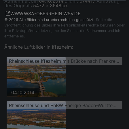
Aufnahme vom
04.10.2014
Bildnr.
074417
Auflösung
des Orignals
5472 x 3648 px
WWW.WSA-OBERRHEIN.WSV.DE
© 2026 Alle Bilder sind urheberrechtlich geschützt.
Sollte die
Veröffentlichung des Bildes Ihre Persönlichkeitsrechte berühren oder
Ihre Privatsphäre verletzen, melden Sie mir die Bildnummer und ich
entferne es.
Ähnliche Luftbilder in Iffezheim:
Rheinschleuse Iffezheim mit Brücke nach Frankreich
04.10.2014
Rheinschleuse und EnBW Energie Baden-Württemberg AG, Rheinkraftwerk Iffezheim