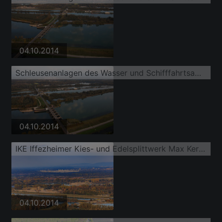
04.10.2014
Schleusenanlagen des Wasser und Schifffahrtsamt Freiburg und der EnBW Energie Baden-Württemberg AG, Rheinkraftwerk Iffezheim am Ufer der Wasserstraße Rhein
04.10.2014
IKE Iffezheimer Kies- und Edelsplittwerk Max Kern GmbH & Co. KG an der Kiesgrube am Rhein
04.10.2014