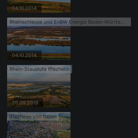
04.10.2014
Rheinschleuse und EnBW Energie Baden-Württemberg AG, Rheinkraftwerk Iffezheim
04.10.2014
Rhein-Staustufe Iffezheim
20.09.2019
Iffezheim von Osten