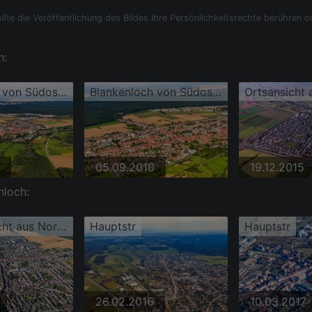
llte die Veröffentlichung des Bildes Ihre Persönlichkeitsrechte berühren o
h:
Blankenloch von Südosten
Blankenloch von Südosten
Ortsansicht 
05.09.2010
19.12.2015
nloch:
Stadtübersicht aus Norden
Hauptstr
Hauptstr
26.02.2016
10.03.2017