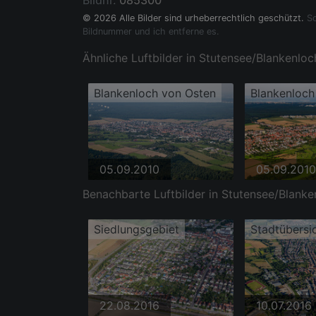
Bildnr.
085300
© 2026 Alle Bilder sind urheberrechtlich geschützt.
So
Bildnummer und ich entferne es.
Ähnliche Luftbilder in Stutensee/Blankenloc
Blankenloch von Osten
05.09.2010
05.09.2010
Benachbarte Luftbilder in Stutensee/Blanke
Siedlungsgebiet
22.08.2016
10.07.2016