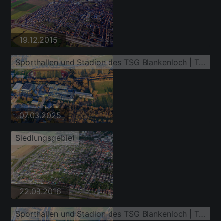
19.12.2015
Sporthallen und Stadion des TSG Blankenloch | Turn- und Sportgemeinschaft am Schulzentrum Blankenloch, Thomas-Mann-Gymnasium Stutensee, Erich-Kästner-Realschule Stutensee
07.03.2025
Siedlungsgebiet
22.08.2016
Sporthallen und Stadion des TSG Blankenloch | Turn- und Sportgemeinschaft am Schulzentrum Blankenloch, Thomas-Mann-Gymnasium Stutensee, Erich-Kästner-Realschule Stutensee