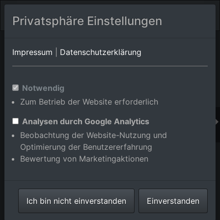
Privatsphäre Einstellungen
Orts-Album von Stutensee/Blankenloch
in Baden-
Impressum
|
Datenschutzerklärung
Württemberg,Deutschland
Im Shop bestellen
Notwendig
Zum Betrieb der Website erforderlich
Analysen durch Google Analytics
Beobachtung der Website-Nutzung und
Optimierung der Benutzererfahrung
Bewertung von Marketingaktionen
Ich bin nicht einverstanden
Einverstanden
Hauptstr im Ortsteil Blankenloch in Stutensee im