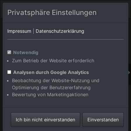
Privatsphäre Einstellungen
Orts-Album von Hirschberg/Leutershausen
in Baden-
Impressum
|
Datenschutzerklärung
Württemberg,Deutschland
Im Shop bestellen
Notwendig
Zum Betrieb der Website erforderlich
Analysen durch Google Analytics
Beobachtung der Website-Nutzung und
Optimierung der Benutzererfahrung
Bewertung von Marketingaktionen
Ich bin nicht einverstanden
Einverstanden
Ortsansicht der Straßen und Häuser der Wohngebiete