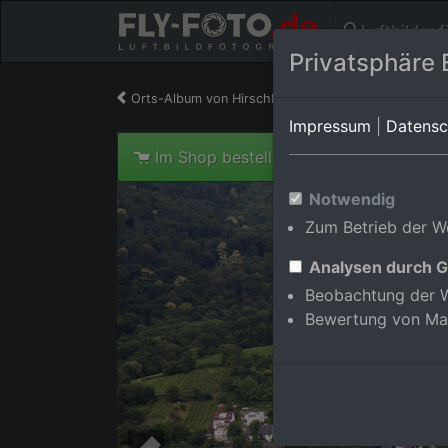
Luftbilder 
Privatsphäre 
Orts-Album von Hirschberg/Leutershausen
in B
Impressum
|
Datensc
Im Shop bestellen
Notwendig
Zum Betrieb der We
Analysen durch G
Beobachtung der W
Bewertung von Ma