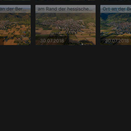
Ortsansicht an der Bergstraße aus Westen
am Rand der hessischen Bergstrasse in Leutershausen
Ort an der B
30.07.2018
30.07.2018