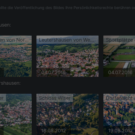
llte die Veröffentlichung des Bildes Ihre Persönlichkeitsrechte berühren o
usen:
Leutershausen von Nordosten
Leutershausen von Westen
04.07.2016
04.07.2016
rshausen:
er
Schloss Wiser
18.08.2012
19.08.2012