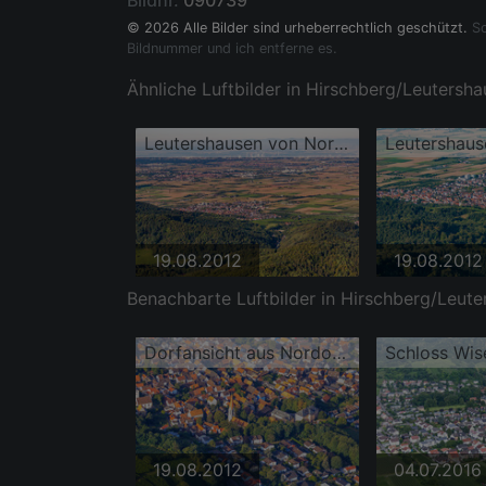
Bildnr.
090739
© 2026 Alle Bilder sind urheberrechtlich geschützt.
So
Bildnummer und ich entferne es.
Ähnliche Luftbilder in Hirschberg/Leutersha
Leutershausen von Nordosten
19.08.2012
19.08.2012
Benachbarte Luftbilder in Hirschberg/Leute
Dorfansicht aus Nordosten mit Kirche St. Johannes Baptist und Schloss Wiser
Schloss Wis
19.08.2012
04.07.2016