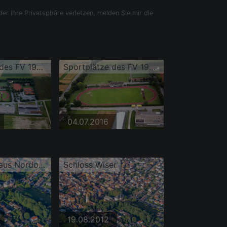
der Ihre Privatsphäre verletzen, melden Sie mir die
Sportplätze des FV 1922 Leutershausen eV
Sportplätze des FV 1922 Leutershausen eV
04.07.2016
Dorfansicht aus Nordosten mit Kirche St. Johannes Baptist und Schloss Wiser
Schloss Wiser
19.08.2012