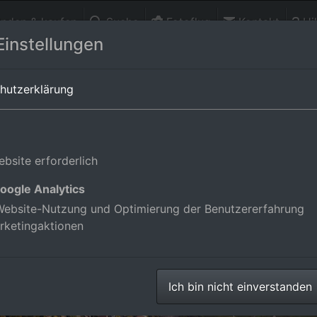
finden & kaufen
Suche
Fotoflug
Kontakt
Hil
Einstellungen
stal
in Baden-Württemberg,Deutschland
hutzerklärung
bsite erforderlich
oogle Analytics
ebsite-Nutzung und Optimierung der Benutzererfahrung
rketingaktionen
Ich bin nicht einverstanden