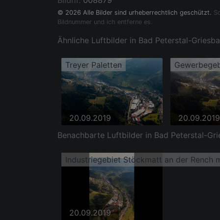
Bildnr.
008879
© 2026 Alle Bilder sind urheberrechtlich geschützt.
So
Bildnummer und ich entferne es.
Ähnliche Luftbilder in Bad Peterstal-Griesb
Treyer Paletten
20.09.2019
20.09.2019
Benachbarte Luftbilder in Bad Peterstal-Gri
Industriegebiet Stöckmatt an der Rench 
20.09.2019