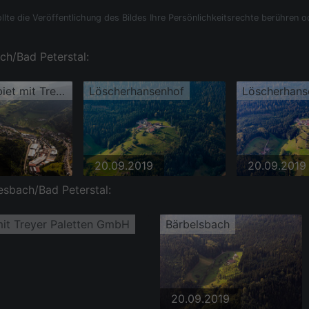
llte die Veröffentlichung des Bildes Ihre Persönlichkeitsrechte berühren o
ach/Bad Peterstal:
Gewerbegebiet mit Treyer Paletten GmbH
Löscherhansenhof
Löscherhans
20.09.2019
20.09.2019
esbach/Bad Peterstal:
mit Treyer Paletten GmbH
Bärbelsbach
20.09.2019