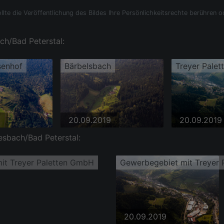
llte die Veröffentlichung des Bildes Ihre Persönlichkeitsrechte berühren o
ach/Bad Peterstal:
senhof
Bärbelsbach
Treyer Palet
20.09.2019
20.09.2019
esbach/Bad Peterstal:
mit Treyer Paletten GmbH
Gewerbegebiet mit Treyer
20.09.2019