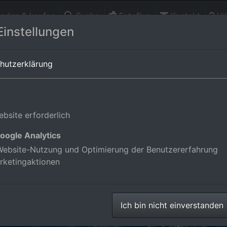
finden & kaufen
Suche
Fotoflug
Kontakt
Hil
Einstellungen
stal
in Baden-Württemberg,Deutschland
hutzerklärung
bsite erforderlich
oogle Analytics
ebsite-Nutzung und Optimierung der Benutzererfahrung
rketingaktionen
Ich bin nicht einverstanden