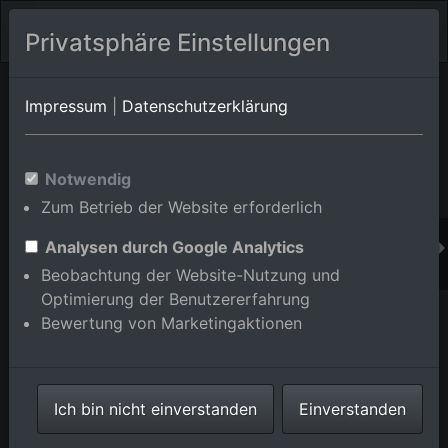
Privatsphäre Einstellungen
Orts-Album von Stutensee/Staffort
in Baden-
Impressum
|
Datenschutzerklärung
Württemberg,Deutschland
Im Shop bestellen
Notwendig
Zum Betrieb der Website erforderlich
Analysen durch Google Analytics
Beobachtung der Website-Nutzung und
Optimierung der Benutzererfahrung
Bewertung von Marketingaktionen
Ich bin nicht einverstanden
Einverstanden
Gebäude des Jugendheimes Jugendeinrichtung