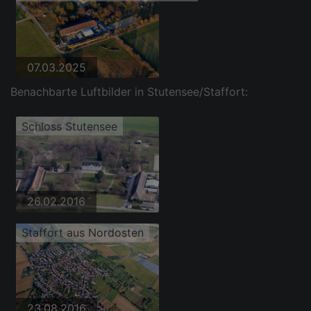
07.03.2025
Benachbarte Luftbilder in Stutensee/Staffort:
Schloss Stutensee
26.02.2016
Staffort aus Nordosten
23.08.2016