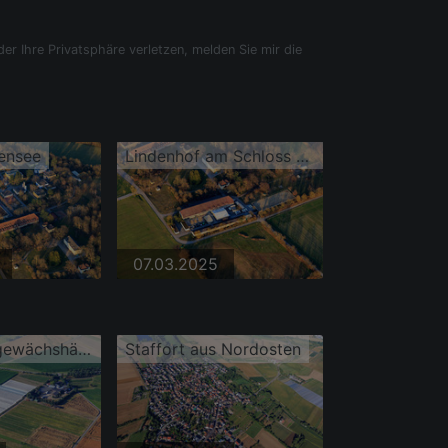
der Ihre Privatsphäre verletzen, melden Sie mir die
tensee
Lindenhof am Schloss Stutensee
07.03.2025
Folientunnelgewächshäuser am Spöck Herrnauhof Herbana GmbH
Staffort aus Nordosten