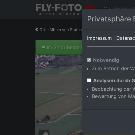
Luftbilder 
Privatsphäre 
Orts-Album von Stutensee/Staffort
in Baden-Wü
Impressum
|
Datensc
Im Shop bestellen
Notwendig
Zum Betrieb der We
Analysen durch G
Beobachtung der W
Bewertung von Ma