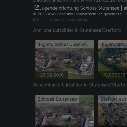
Deutschland
Aufnahme vom
26.02.2016
Bi
Jugendeinrichtung Schloss Stutensee | ak
© 2026 Alle Bilder sind urheberrechtlich geschützt.
So
Bildnummer und ich entferne es.
Ähnliche Luftbilder in Stutensee/Staffort:
Jugendheimes Jugendeinrichtung Schloss Stutensee GgmbH
26.02.2016
19.07.2018
Benachbarte Luftbilder in Stutensee/Staffor
Schloss Stutensee
Staffort au