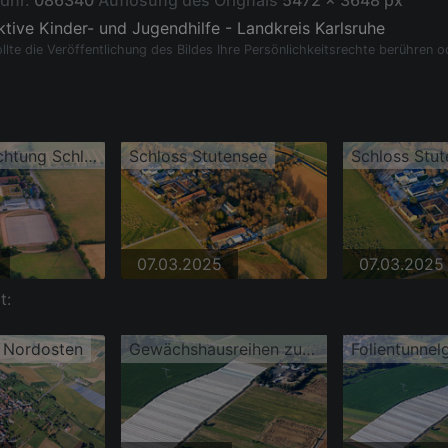
ldnr.
086340
Auflösung des Orignals
5472 x 3648 px
tive Kinder- und Jugendhilfe - Landkreis Karlsruhe
llte die Veröffentlichung des Bildes Ihre Persönlichkeitsrechte berühren o
Jugendeinrichtung Schloss Stutensee
Schloss Stutensee
Schloss Stu
07.03.2025
07.03.2025
t:
s Nordosten
Gewächshausreihen zur Blumenzucht der Gärtnerei Sven Sobottka und Leicht's Hofladen im Ortsteil Spöck