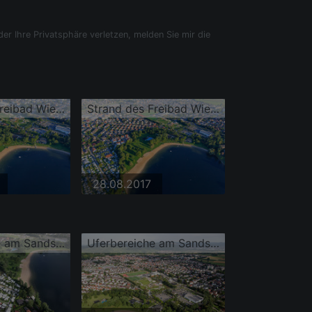
der Ihre Privatsphäre verletzen, melden Sie mir die
Strand des Freibad Wiesensee
Strand des Freibad Wiesensee
28.08.2017
Uferbereiche am Sandstrand des Freibades Campingplatz Wiesensee
Uferbereiche am Sandstrand des Freibades Campingplatz Wiesensee