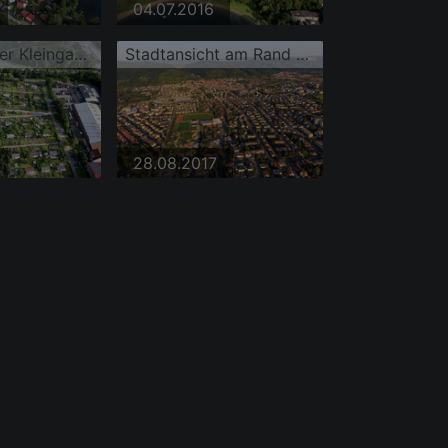
04.07.2016
Parzellen einer Kleingartenanlage am Wiesensee
Stadtansicht am Rand des Odenwalds aus Westen mit Sportplatz der Sportgemeinde Hemsbach 1912 e.V
28.08.2017