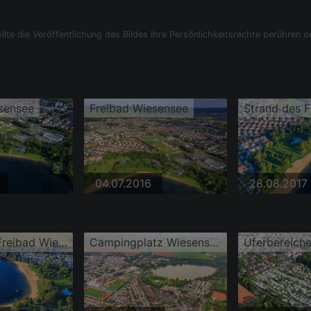
llte die Veröffentlichung des Bildes Ihre Persönlichkeitsrechte berühren o
sensee
Freibad Wiesensee
04.07.2016
28.08.2017
Strand des Freibad Wiesensee aus Süden
Campingplatz Wiesensee und Akazienweg