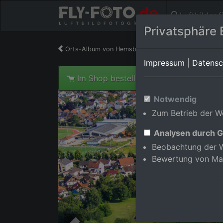
Luftbilder 
Privatsphäre 
Orts-Album von Hemsbach
in Baden-Württembe
Impressum
|
Datensc
Im Shop bestellen
Notwendig
Zum Betrieb der We
Analysen durch G
Beobachtung der W
Bewertung von Ma