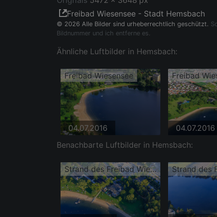
Orignals
5472 x 3648 px
Freibad Wiesensee - Stadt Hemsbach
© 2026 Alle Bilder sind urheberrechtlich geschützt.
So
Bildnummer und ich entferne es.
Ähnliche Luftbilder in Hemsbach:
Freibad Wiesensee
Freibad Wie
04.07.2016
04.07.2016
Benachbarte Luftbilder in Hemsbach:
Strand des Freibad Wiesensee