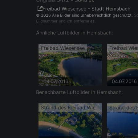
Orignals
5472 x 3648 px
Freibad Wiesensee - Stadt Hemsbach
© 2026 Alle Bilder sind urheberrechtlich geschützt.
So
Bildnummer und ich entferne es.
Ähnliche Luftbilder in Hemsbach:
Freibad Wiesensee
Freibad Wie
04.07.2016
04.07.2016
Benachbarte Luftbilder in Hemsbach:
Strand des Freibad Wiesensee