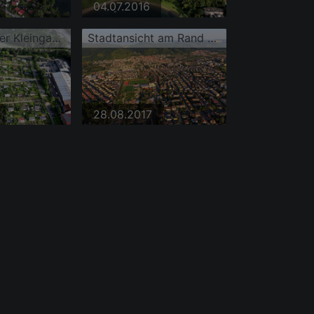
04.07.2016
Parzellen einer Kleingartenanlage am Wiesensee
Stadtansicht am Rand des Odenwalds aus Westen mit Sportplatz der Sportgemeinde Hemsbach 1912 e.V
28.08.2017