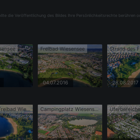
llte die Veröffentlichung des Bildes Ihre Persönlichkeitsrechte berühren o
sensee
Freibad Wiesensee
04.07.2016
28.08.2017
Strand des Freibad Wiesensee aus Süden
Campingplatz Wiesensee und Akazienweg