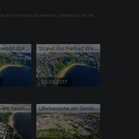
der Ihre Privatsphäre verletzen, melden Sie mir die
Strand des Freibad Wiesensee
Strand des Freibad Wiesensee
28.08.2017
Uferbereiche am Sandstrand des Freibades Campingplatz Wiesensee
Uferbereiche am Sandstrand des Freibades Campingplatz Wiesensee