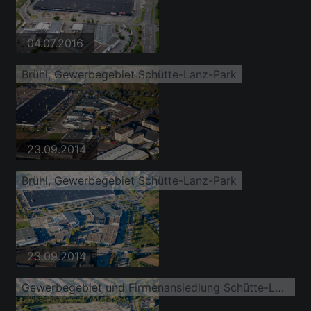
04.07.2016
Brühl, Gewerbegebiet Schütte-Lanz-Park
23.09.2014
Brühl, Gewerbegebiet Schütte-Lanz-Park
23.09.2014
Gewerbegebiet und Firmenansiedlung Schütte-Lanz-Park im Ortsteil Rheinau