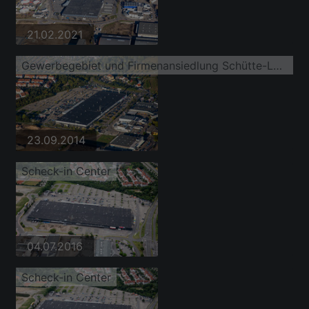
21.02.2021
Gewerbegebiet und Firmenansiedlung Schütte-Lanz-Park im Ortsteil Rheinau
23.09.2014
Scheck-in Center
04.07.2016
Scheck-in Center