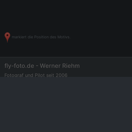
markiert die Position des Motivs.
fly-foto.de - Werner Riehm
Fotograf und Pilot seit 2006
07275 - 72 94 35
|
Luftbilder
Preisliste
News