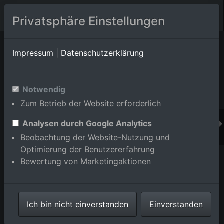
Privatsphäre Einstellungen
Orts-Album von Eberbach/Brombach
in Baden-
Impressum
|
Datenschutzerklärung
Württemberg,Deutschland
Im Shop bestellen
Notwendig
Zum Betrieb der Website erforderlich
Analysen durch Google Analytics
Beobachtung der Website-Nutzung und
Optimierung der Benutzererfahrung
Bewertung von Marketingaktionen
Ich bin nicht einverstanden
Einverstanden
Im Oberdorf im Ortsteil Brombach in Eberbach im