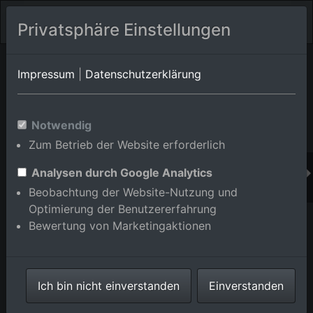
Privatsphäre Einstellungen
Orts-Album von Eberbach/Brombach
in Baden-
Impressum
|
Datenschutzerklärung
Württemberg,Deutschland
Im Shop bestellen
Notwendig
Zum Betrieb der Website erforderlich
Analysen durch Google Analytics
Beobachtung der Website-Nutzung und
Optimierung der Benutzererfahrung
Bewertung von Marketingaktionen
Ich bin nicht einverstanden
Einverstanden
Dorfansicht im Odenwald aus Süden im Ortsteil