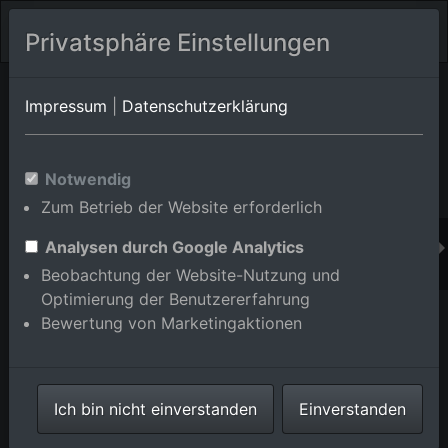
Privatsphäre Einstellungen
Orts-Album von Eggenstein-Leopoldshafen/Leopoldshafen
in
Impressum
|
Datenschutzerklärung
Baden-Württemberg,Deutschland
Im Shop bestellen
Notwendig
Zum Betrieb der Website erforderlich
Analysen durch Google Analytics
Beobachtung der Website-Nutzung und
Optimierung der Benutzererfahrung
Bewertung von Marketingaktionen
Ich bin nicht einverstanden
Einverstanden
Leopoldshafen, KIK Campus Nord in Eggenstein-