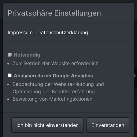
Privatsphäre Einstellungen
Orts-Album von Eggenstein-Leopoldshafen/Leopoldshafen
in
Impressum
|
Datenschutzerklärung
Baden-Württemberg,Deutschland
Im Shop bestellen
Notwendig
Zum Betrieb der Website erforderlich
Analysen durch Google Analytics
Beobachtung der Website-Nutzung und
Optimierung der Benutzererfahrung
Bewertung von Marketingaktionen
Ich bin nicht einverstanden
Einverstanden
Leopoldshafen, KIK Campus Nord in Eggenstein-