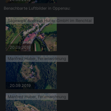
Benachbarte Luftbilder in Oppenau:
Sägewerk Andreas Huber GmbH im Renchtal
20.09.2019
Manfred Huber, Ferienwohnung
20.09.2019
Manfred Huber, Ferienwohnung