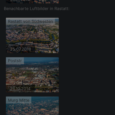
Benachbarte Luftbilder in Rastatt:
Rastatt von Südwesten
25.07.2018
Poststr
26.10.2014
Murg Mitte