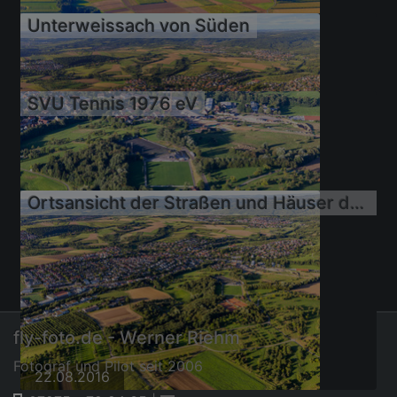
Unterweissach von Süden
22.08.2016
SVU Tennis 1976 eV
22.08.2016
22.08.2016
Ortsansicht der Straßen und Häuser der Wohngebiete
22.08.2016
fly-foto.de - Werner Riehm
Fotograf und Pilot seit 2006
22.08.2016