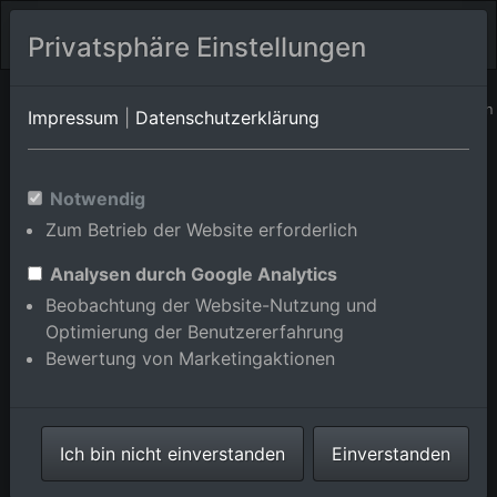
Privatsphäre Einstellungen
Baden-Württemberg
Weissach/Unterweissach
Impressum
|
Datenschutzerklärung
Weissach/Cottenweiler
Luftbildalbum von Weissach im
Notwendig
Zum Betrieb der Website erforderlich
Tal in Baden-Württemberg,
Deutschland
Analysen durch Google Analytics
Beobachtung der Website-Nutzung und
Optimierung der Benutzererfahrung
Bewertung von Marketingaktionen
Karte anzeigen/verbergen
Ich bin nicht einverstanden
Einverstanden
⇗ Benachbarte Orte