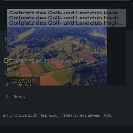
Golfplatz des Golf- und Landclub Haghof e.V
Golfplatz des Golf- und Landclub Haghof e.V
Golfplatz des Golf- und Landclub Haghof e.V
fly-foto.de - Werner Riehm
Fotograf und Pilot seit 2006
07275 - 72 94 35
|
08.07.2017
Luftbilder
08.07.2017
08.07.2017
Preisliste
News
© fly-foto.de 2026
|
Impressum
|
Datenschutzhinweis
|
AGB