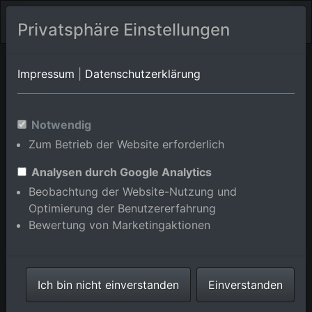
Privatsphäre Einstellungen
Weisweil
Baden-Württemberg
Welzheim/Breitenfürst
Impressum
|
Datenschutzerklärung
Luftbildalbum von Welzheim in
Notwendig
Zum Betrieb der Website erforderlich
Baden-Württemberg,
Deutschland
Analysen durch Google Analytics
Beobachtung der Website-Nutzung und
Optimierung der Benutzererfahrung
Bewertung von Marketingaktionen
Karte anzeigen/verbergen
Ich bin nicht einverstanden
Einverstanden
⇗ Benachbarte Orte