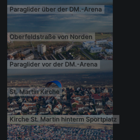
Paraglider über der DM.-Arena
21.11.2009
Oberfeldstraße von Norden
21.11.2009
Paraglider vor der DM.-Arena
21.11.2009
St. Martin Kirche
21.11.2009
Kirche St. Martin hinterm Sportplatz
21.11.2009