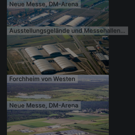
Neue Messe, DM-Arena
11.10.2008
Ausstellungsgelände und Messehallen der der DM-Arena, Karlsruher Messe- und Kongress GmbH im Ortsteil Daxlanden in Karlsruhe
11.10.2008
11.10.2008
Forchheim von Westen
14.10.2007
Neue Messe, DM-Arena