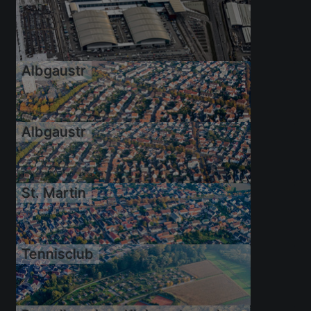
15.02.2009
Albgaustr
15.02.2009
Albgaustr
St. Martin
11.10.2008
Tennisclub
11.10.2008