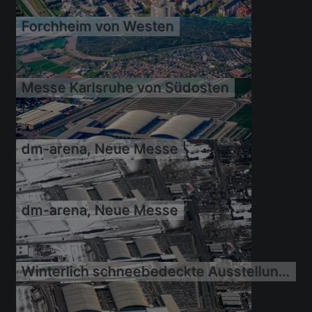
Forchheim von Westen
12.04.2009
Messe Karlsruhe von Südosten
12.04.2009
dm-arena, Neue Messe
12.04.2009
dm-arena, Neue Messe
12.04.2009
Winterlich schneebedeckte Ausstellungsgelände und Messehallen DM-Arena der Karlsruher Messe- und Kongress GmbH
15.02.2009