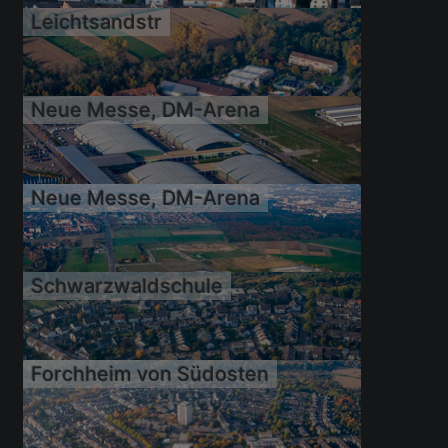
Leichtsandstr
11.10.2008
Neue Messe, DM-Arena
11.10.2008
Neue Messe, DM-Arena
11.10.2008
Schwarzwaldschule
11.10.2008
Forchheim von Südosten
11.10.2008