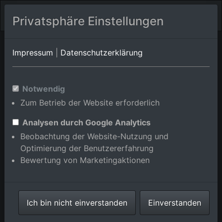
Privatsphäre Einstellungen
Rheinstetten
Baden-Württemberg
Rheinstetten/Mörsch
Impressum
|
Datenschutzerklärung
Luftbildalbum von
Notwendig
Zum Betrieb der Website erforderlich
Rheinstetten/Forchheim in
Baden-Württemberg,
Analysen durch Google Analytics
Beobachtung der Website-Nutzung und
Deutschland
Optimierung der Benutzererfahrung
Bewertung von Marketingaktionen
Karte anzeigen/verbergen
Ich bin nicht einverstanden
Einverstanden
⇗ Benachbarte Orte
Alle Luftbilder im