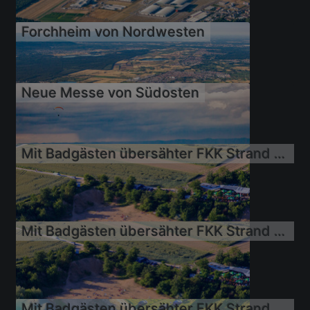
06.07.2014
Forchheim von Nordwesten
06.07.2014
Neue Messe von Südosten
Mit Badgästen übersähter FKK Strand Epplesee
06.07.2014
01.03.2014
Mit Badgästen übersähter FKK Strand Epplesee
16.06.2013
Mit Badgästen übersähter FKK Strand Epplesee