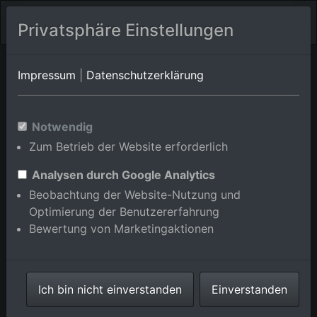
Privatsphäre Einstellungen
Malsch
Baden-Württemberg
Malsch/Sulzbach
Impressum
|
Datenschutzerklärung
Luftbildalbum von
Notwendig
Malsch/Neumalsch in Baden-
Zum Betrieb der Website erforderlich
Württemberg, Deutschland
Analysen durch Google Analytics
Beobachtung der Website-Nutzung und
Optimierung der Benutzererfahrung
Bewertung von Marketingaktionen
Karte anzeigen/verbergen
⇗ Benachbarte Orte
Alle Luftbilder im
Ich bin nicht einverstanden
Einverstanden
Online-Shop