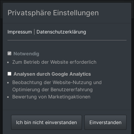
Privatsphäre Einstellungen
Oberndorf am
Baden-Württemberg
Oberndorf/Boll
Impressum
|
Datenschutzerklärung
Neckar
Luftbildalbum von
Notwendig
Zum Betrieb der Website erforderlich
Oberndorf/Beffendorf in
Baden-Württemberg,
Analysen durch Google Analytics
Beobachtung der Website-Nutzung und
Deutschland
Optimierung der Benutzererfahrung
Bewertung von Marketingaktionen
Karte anzeigen/verbergen
Ich bin nicht einverstanden
Einverstanden
⇗ Benachbarte Orte
Alle Luftbilder im