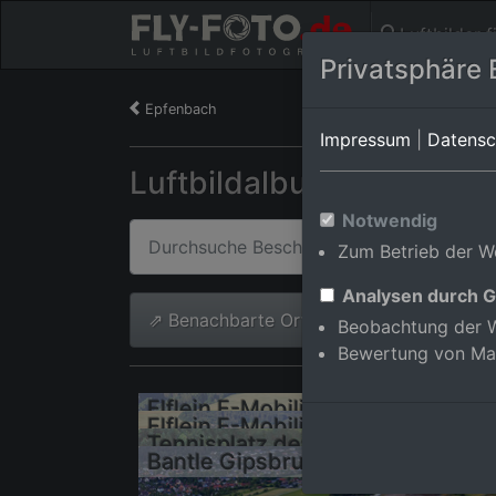
Luftbilder 
Privatsphäre 
Epfenbach
Impressum
|
Datensc
Luftbildalbum von Epfe
Notwendig
Zum Betrieb der We
Analysen durch G
⇗ Benachbarte Orte
Alle Luftb
Beobachtung der W
Bewertung von Ma