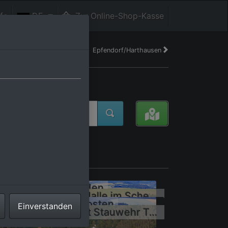
fe
DE
Zur Online-Shop-Kasse
Epfendorf/Harthausen
schland
rfansicht aus Norden
Landwirtschafliche Halle im Schenkbachtal
rfansicht aus Südosten
Einverstanden
Dorf im Neckartal mit Stauwehr Talhausen