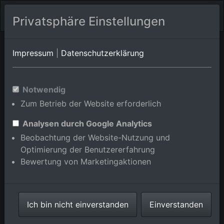
Privatsphäre Einstellungen
Marxzell/Pfaffenrot
Baden-Württemberg
Mauer
Impressum
|
Datenschutzerklärung
Luftbildalbum von
Notwendig
Marxzell/Schielberg in Baden-
Zum Betrieb der Website erforderlich
Württemberg, Deutschland
Analysen durch Google Analytics
Beobachtung der Website-Nutzung und
Optimierung der Benutzererfahrung
Bewertung von Marketingaktionen
Karte anzeigen/verbergen
⇗ Benachbarte Orte
Alle Luftbilder im
Ich bin nicht einverstanden
Einverstanden
Online-Shop