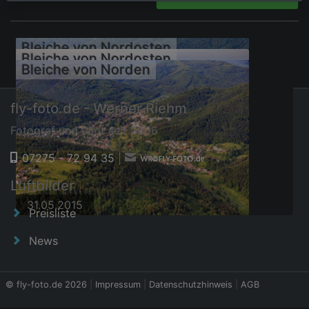
Bleiche von Nordosten
Bleiche von Nordosten
Bleiche von Norden
fly-foto.de - Werner Riehm
Fotograf und Pilot seit 2006
07275 - 72 94 35
|
31.05.2015
Luftbilder
31.05.2015
31.05.2015
Preisliste
News
© fly-foto.de 2026
|
Impressum
|
Datenschutzhinweis
|
AGB