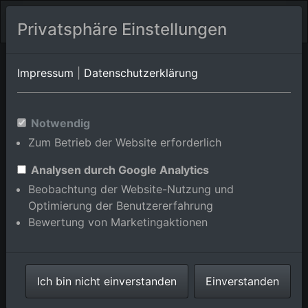
Privatsphäre Einstellungen
Bad
Baden-Württemberg
Bad
Impressum
|
Datenschutzerklärung
Herrenalb/Bernbach
Herrenalb/Neusatz
Luftbildalbum von Bad
Notwendig
Zum Betrieb der Website erforderlich
Herrenalb/Bleiche in Baden-
Württemberg, Deutschland
Analysen durch Google Analytics
Beobachtung der Website-Nutzung und
Optimierung der Benutzererfahrung
Bewertung von Marketingaktionen
Karte anzeigen/verbergen
Ich bin nicht einverstanden
Einverstanden
⇗ Benachbarte Orte
Alle Luftbilder im
Online-Shop