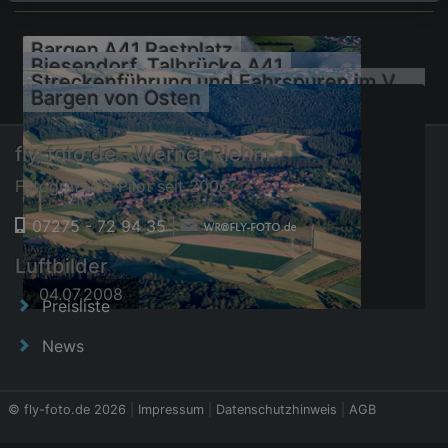
Bargen A41 Rastplatz
Biesendorf, Talbrücke A41
Streckenführung und Fahrspuren im Verlauf der Autobahn- Brücke der BAB A81 über Hölzlebach
Bargen von Osten
fly-foto.de - Werner Riehm
Fotograf und Pilot seit 2006
07275 - 72 94 35
|
30.08.2014
30.08.2014
Luftbilder
04.07.2008
04.07.2008
Preisliste
News
© fly-foto.de 2026
|
Impressum
|
Datenschutzhinweis
|
AGB