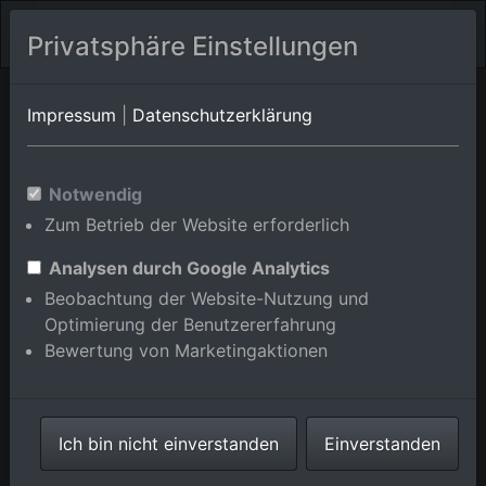
Privatsphäre Einstellungen
Engen/Anselfingen
Baden-Württemberg
Engen/Biesendorf
Impressum
|
Datenschutzerklärung
Luftbildalbum von
Notwendig
Engen/Bargen in Baden-
Zum Betrieb der Website erforderlich
Württemberg, Deutschland
Analysen durch Google Analytics
Beobachtung der Website-Nutzung und
Optimierung der Benutzererfahrung
Bewertung von Marketingaktionen
Karte anzeigen/verbergen
⇗ Benachbarte Orte
Alle Luftbilder im
Ich bin nicht einverstanden
Einverstanden
Online-Shop