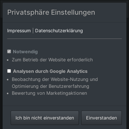
Privatsphäre Einstellungen
Eigeltingen
Baden-Württemberg
Eigeltingen/Heudorf im
Impressum
|
Datenschutzerklärung
Hegau
Luftbildalbum von
Notwendig
Zum Betrieb der Website erforderlich
Eigeltingen/Eckartsbrunn in
Baden-Württemberg,
Analysen durch Google Analytics
Beobachtung der Website-Nutzung und
Deutschland
Optimierung der Benutzererfahrung
Bewertung von Marketingaktionen
Karte anzeigen/verbergen
Ich bin nicht einverstanden
Einverstanden
⇗ Benachbarte Orte
Alle Luftbilder im