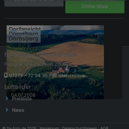
Online-Shop
Dorfansicht
Dornsberg
Dornsberg
fly-foto.de - Werner Riehm
Fotograf und Pilot seit 2006
07275 - 72 94 35
|
30.08.2014
Luftbilder
04.07.2008
04.07.2008
Preisliste
News
© fly-foto.de 2026
|
Impressum
|
Datenschutzhinweis
|
AGB