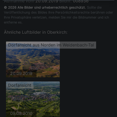
Aufnahme vom
20.09.2019
Bildnr.
008936
© 2026 Alle Bilder sind urheberrechtlich geschützt.
Sollte die
Veröffentlichung des Bildes Ihre Persönlichkeitsrechte berühren oder
Ihre Privatsphäre verletzen, melden Sie mir die Bildnummer und ich
entferne es.
Ähnliche Luftbilder in Oberkirch:
Dorfansicht aus Norden im Weidenbach-Tal
20.09.2019
Dorfansicht
09.08.2010