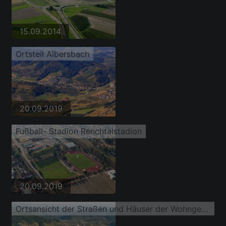
15.09.2014
Ortsteil Albersbach
20.09.2019
Fußball- Stadion Renchtalstadion
20.09.2019
Ortsansicht der Straßen und Häuser der Wohngebiete